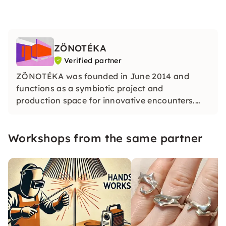
ZÖNOTÉKA
Verified partner
ZÖNOTÉKA was founded in June 2014 and
functions as a symbiotic project and
production space for innovative encounters.
Collaborating with artists and other creatives
has always been a substantial goal for the
Workshops from the same partner
founders of ZÖNOTÉKA.