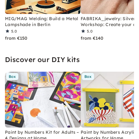
MIG/MAG Welding: Build a Metal
FABRIKA_jewelry: Silver
Lampshade in Berlin
Workshop: Create your ow
5.0
5.0
from €150
from €140
Discover our DIY kits
Box
Box
Paint by Numbers Kit for Adults –
Paint by Numbers Acrylic K
4 Designs at Home
Artworks for Home