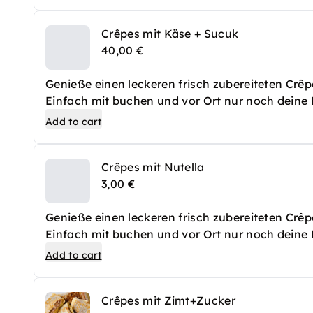
Crêpes mit Käse + Sucuk
40,00 €
Genieße einen leckeren frisch zubereiteten Crêp
Einfach mit buchen und vor Ort nur noch deine B
Crêpes dann frisch zu.
Add to cart
Crêpes mit Nutella
3,00 €
Genieße einen leckeren frisch zubereiteten Crêp
Einfach mit buchen und vor Ort nur noch deine B
Crêpes dann frisch zu.
Add to cart
Crêpes mit Zimt+Zucker