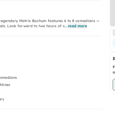
legendary Matrix Bochum features 6 to 8 comedians —
ls. Look forward to two hours of s…
read more
F
o
comedians
hlines
urs