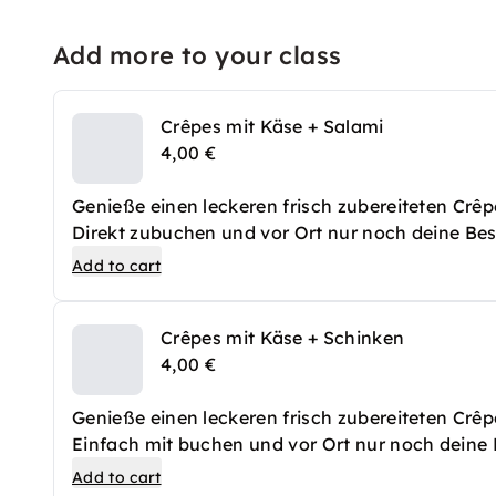
Add more to your class
Crêpes mit Käse + Salami
4,00 €
Genieße einen leckeren frisch zubereiteten Crêp
Direkt zubuchen und vor Ort nur noch deine Best
dann frisch zu.
Add to cart
Crêpes mit Käse + Schinken
4,00 €
Genieße einen leckeren frisch zubereiteten Crêp
Einfach mit buchen und vor Ort nur noch deine B
Crêpes dann frisch zu.
Add to cart