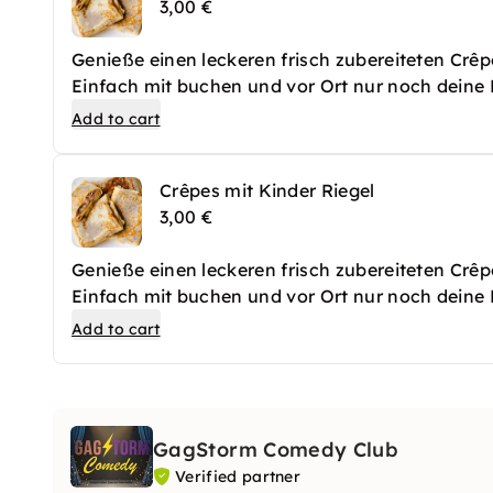
3,00 €
Genieße einen leckeren frisch zubereiteten Crêp
Einfach mit buchen und vor Ort nur noch deine B
Crêpes dann frisch zu.
Add to cart
Crêpes mit Kinder Riegel
3,00 €
Genieße einen leckeren frisch zubereiteten Crêp
Einfach mit buchen und vor Ort nur noch deine B
Crêpes dann frisch zu.
Add to cart
GagStorm Comedy Club
Verified partner