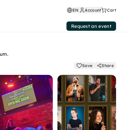
EN
Account
Cart
Request an event
hum.
Save
Share