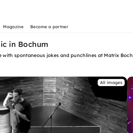
Magazine
Become a partner
ic in Bochum
e with spontaneous jokes and punchlines at Matrix Boc
All images