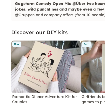
Gagstorm Comedy Open Mic @Über two hours 
jokes, wild punchlines and maybe even a few 
@Gruppen and company offers (from 10 people)
Discover our DIY kits
Box
Box
Romantic Dinner Adventure Kit for
Girlfriends 
Couples
games to pl