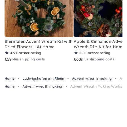
Sterntaler Advent Wreath Kit with
Apple & Cinnamon Advent
Dried Flowers – At Home
Wreath DIY Kit for Home
4.9
Partner rating
5.0
Partner rating
€59
€60
plus shipping costs
plus shipping costs
Home
Ludwigshafen am Rhein
Advent wreath making
Adv
Home
Advent wreath making
Advent Wreath Making Workshop