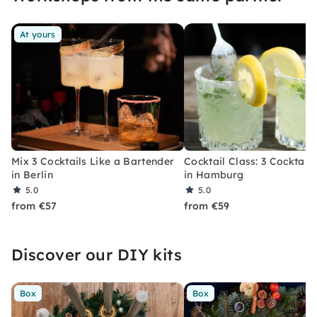
At yours
Mix 3 Cocktails Like a Bartender
Cocktail Class: 3 Cocktails
in Berlin
in Hamburg
5.0
5.0
from €57
from €59
Discover our DIY kits
Box
Box