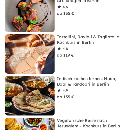
Grundlagen in Berlin
4,6
ab 135 €
Tortellini, Ravioli & Tagliatelle
Kochkurs in Berlin
4,8
ab 119 €
Indisch kochen lernen: Naan,
Daal & Tandoori in Berlin
4,9
ab 135 €
Vegetarische Reise nach
Jerusalem – Kochkurs in Berlin