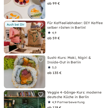
ab 99 €
Für Kaffeeliebhaber: DIY Kaffee
Auch bei Dir
selber rösten in Berlin!
4,9
ab 59 €
Sushi-Kurs: Maki, Nigiri &
Inside-Out in Berlin
5,0
ab 135 €
Veggie 4-Gänge-Kurs: moderne
deutsche Küche in Berlin
4,9
Partnerbewertung
ab 119 €