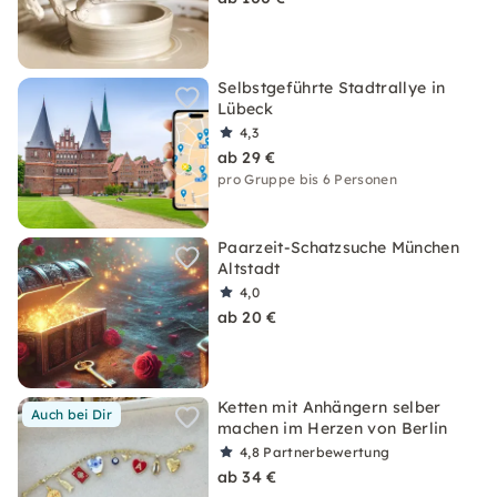
Selbstgeführte Stadtrallye in
Lübeck
4,3
ab 29 €
pro Gruppe bis 6 Personen
Paarzeit-Schatzsuche München
Altstadt
4,0
ab 20 €
Ketten mit Anhängern selber
Auch bei Dir
machen im Herzen von Berlin
4,8
Partnerbewertung
ab 34 €