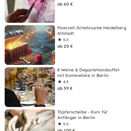
ab 60 €
Paarzeit-Schatzsuche Heidelberg
Altstadt
5,0
ab 20 €
8 Weine & Degustationsbuffet
mit Sommelière in Berlin
4,9
ab 59 €
Töpferscheibe - Kurs für
Anfänger in Berlin
5,0
ab 100 €