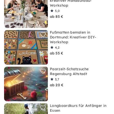
kreativer Handaufbau-
Workshop
5,0
ab 85 €
Fußmatten bemalen in
Dortmund: Kreativer DIY-
Workshop
4,2
ab 55 €
Paarzeit-Schatzsuche
Regensburg Altstadt
3,7
ab 20 €
Longboardkurs für Anfänger in
Essen