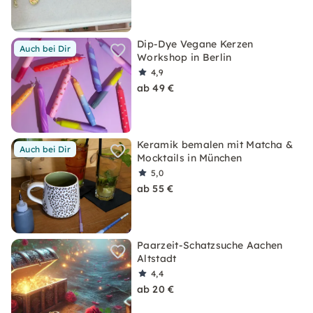
Dip-Dye Vegane Kerzen
Auch bei Dir
Workshop in Berlin
4,9
ab 49 €
Keramik bemalen mit Matcha &
Auch bei Dir
Mocktails in München
5,0
ab 55 €
Paarzeit-Schatzsuche Aachen
Altstadt
4,4
ab 20 €