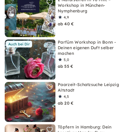
Workshop in München-
Nymphenburg
4,9
ab 40 €
Parfüm Workshop in Bonn -
Auch bei Dir
Deinen eigenen Duft selber
machen
5,0
ab 55 €
Paarzeit-Schatzsuche Leipzig
Altstadt
4,5
ab 20 €
Töpfern in Hamburg: Dein