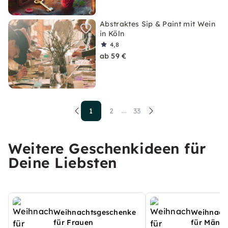
Abstraktes Sip & Paint mit Wein
in Köln
4,8
ab 59 €
1
2
33
...
Weitere Geschenkideen für
Deine Liebsten
Weihnachtsgeschenke
Weihnach
für Frauen
für Männ