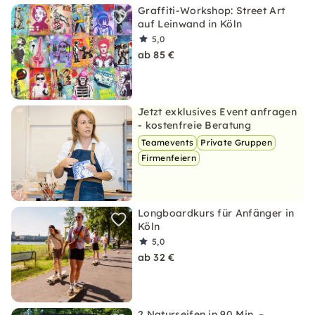
Graffiti-Workshop: Street Art
auf Leinwand in Köln
5,0
ab 85 €
Jetzt exklusives Event anfragen
- kostenfreie Beratung
Teamevents
Private Gruppen
Firmenfeiern
Longboardkurs für Anfänger in
Köln
5,0
ab 32 €
2 Naturseifen in 90 Min. –