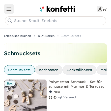
Open main menu
Suche: Stadt, Erlebnis
Erlebnisse buchen
DIY-Boxen
Schmucksets
Schmucksets
Schmucksets
Kochboxen
Cocktailboxen
Malse
Polymerton-Schmuck – Set für
Box
zuhause mit Marmor & Terrazzo
Neu
33 €
zzgl. Versand