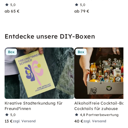
5,0
5,0
ab 65 €
ab 79 €
Entdecke unsere DIY-Boxen
Box
Box
Kreative Stadterkundung für
Alkoholfreie Cocktail-Box
Freund*innen
Cocktails für zuhause
5,0
4,8
Partnerbewertung
13 €
40 €
zzgl. Versand
zzgl. Versand