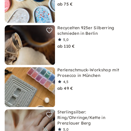
ab 75 €
Recycelten 925er Silberring
schmieden in Berlin
5,0
ab 110 €
Perlenschmuck-Workshop mit
Prosecco in München
4,5
ab 49 €
Sterlingsilber:
Ring/Ohrringe/Kette in
Prenzlauer Berg
5,0