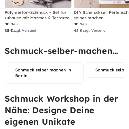
Polymerton-Schmuck – Set für
DIY Schmuckset: Perlensc
zuhause mit Marmor & Terrazzo
selber machen
Neu
Neu
33 €
45 €
zzgl. Versand
zzgl. Versand
Schmuck-selber-machen
Erlebnisse in Deiner Stadt
Schmuck selber machen in
Schmuck selber
entdecken
Berlin
Schmuck Workshop in der
Nähe: Designe Deine
eigenen Unikate