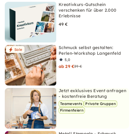
Kreativkurs-Gutschein
verschenken für über 2.000
Erlebnisse
49 €
Schmuck selbst gestalten:
Sale
Perlen-Workshop Langenfeld
5,0
ab 29 €
39 €
Jetzt exklusives Event anfragen
- kostenfreie Beratung
Teamevents
Private Gruppen
Firmenfeiern
Metall Stempeln - Schmuck