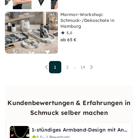
Marmor-Workshop:
Schmuck-/Dekoschale in
Hamburg
5,0
ab 65 €
1
2
14
...
Kundenbewertungen & Erfahrungen in
Schmuck selber machen
1-stündiges Armband-Design mit Anleitung in Düsseldorf
5,0 – 1 Bewertung