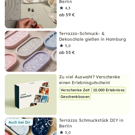
Berlin
4,3
ab 59 €
Terrazzo-Schmuck- &
Dekoschale gießen in Hamburg
5,0
ab 55 €
Zu viel Auswahl? Verschenke
einen Erlebnisgutschein!
Verschenke Zeit
10.000 Erlebnisse
Geschenkboxen
Terrazzo Schmuckstück DIY in
Auch bei Dir
Berlin
5,0