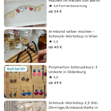
machen im Herzen von Berlin
4,8
Partnerbewertung
ab 34 €
Armband selber machen –
Schmuck-Workshop in Wien
5,0
ab 40 €
Polymerton-Schmuckkurs: 3
Auch bei Dir
Unikate in Oldenburg
5,0
ab 49 €
Schmuck-Workshop 2,5 Std.:
Ohrringe/Armband/Kette in