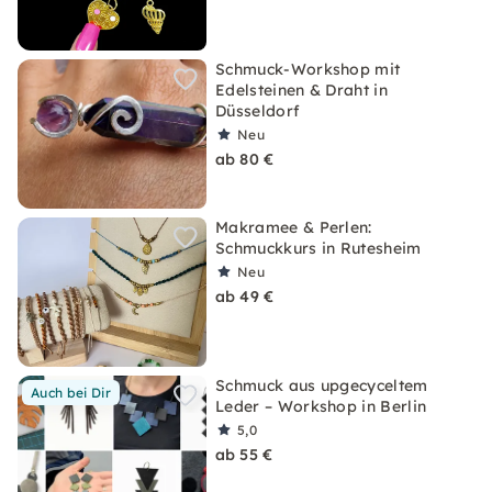
Schmuck-Workshop mit
Edelsteinen & Draht in
Düsseldorf
Neu
ab 80 €
Makramee & Perlen:
Schmuckkurs in Rutesheim
Neu
ab 49 €
Schmuck aus upgecyceltem
Auch bei Dir
Leder – Workshop in Berlin
5,0
ab 55 €