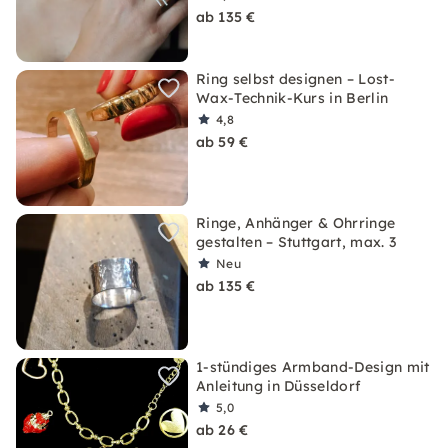
ab 135 €
Ring selbst designen – Lost-
Wax-Technik-Kurs in Berlin
4,8
ab 59 €
Ringe, Anhänger & Ohrringe
gestalten – Stuttgart, max. 3
Neu
ab 135 €
1-stündiges Armband-Design mit
Anleitung in Düsseldorf
5,0
ab 26 €