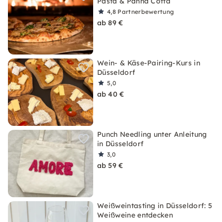
Pasta & Panna Cotta
4,8
Partnerbewertung
ab 89 €
Wein- & Käse-Pairing-Kurs in
Düsseldorf
5,0
ab 40 €
Punch Needling unter Anleitung
in Düsseldorf
3,0
ab 59 €
Weißweintasting in Düsseldorf: 5
Weißweine entdecken