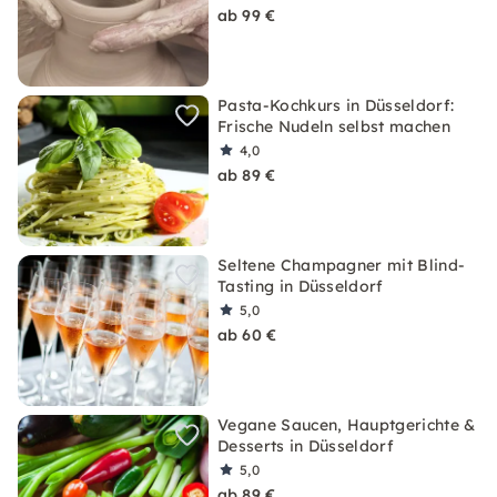
ab 99 €
Pasta-Kochkurs in Düsseldorf:
Frische Nudeln selbst machen
4,0
ab 89 €
Seltene Champagner mit Blind-
Tasting in Düsseldorf
5,0
ab 60 €
Vegane Saucen, Hauptgerichte &
Desserts in Düsseldorf
5,0
ab 89 €