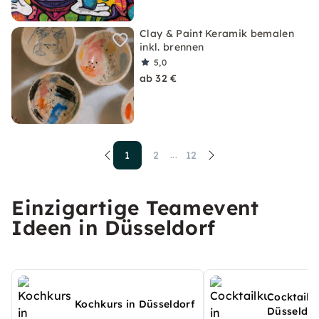
Clay & Paint Keramik bemalen
inkl. brennen
5,0
ab 32 €
1
2
12
...
Einzigartige Teamevent
Ideen in Düsseldorf
Cocktailku
Kochkurs in Düsseldorf
Düsseldor