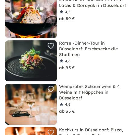
Lachs & Dorayaki in Düsseldorf
4,5
ab 89 €
Rätsel-Dinner-Tour in
Düsseldorf: Erschmecke die
Stadt neu
4,6
ab 95 €
Weinprobe: Schaumwein & 4
Weine mit Häppchen in
Düsseldorf
4,9
ab 35 €
Kochkurs in Düsseldorf: Pizza,