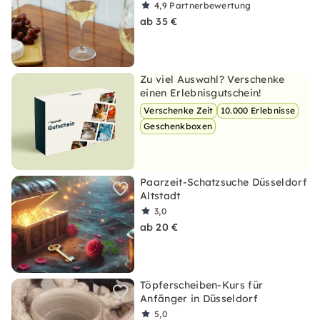
4,9
Partnerbewertung
ab 35 €
Zu viel Auswahl? Verschenke
einen Erlebnisgutschein!
Verschenke Zeit
10.000 Erlebnisse
Geschenkboxen
Paarzeit-Schatzsuche Düsseldorf
Altstadt
3,0
ab 20 €
Töpferscheiben-Kurs für
Anfänger in Düsseldorf
5,0