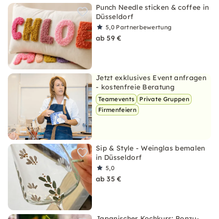
Punch Needle sticken & coffee in
Düsseldorf
5,0
Partnerbewertung
ab 59 €
Jetzt exklusives Event anfragen
- kostenfreie Beratung
Teamevents
Private Gruppen
Firmenfeiern
Sip & Style - Weinglas bemalen
in Düsseldorf
5,0
ab 35 €
Japanischer Kochkurs: Ponzu-