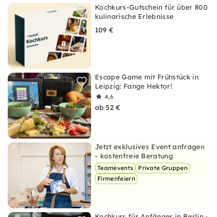
Kochkurs-Gutschein für über 800
kulinarische Erlebnisse
109 €
Escape Game mit Frühstück in
Leipzig: Fange Hektor!
4,6
ab 52 €
Jetzt exklusives Event anfragen
- kostenfreie Beratung
Teamevents
Private Gruppen
Firmenfeiern
Kochkurs für Anfänger in Berlin -