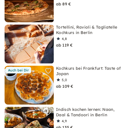
ab 89 €
Tortellini, Ravioli & Tagliatelle
Kochkurs in Berlin
4,8
ab 119 €
Kochkurs bei Frankfurt: Taste of
Auch bei Dir
Japan
5,0
ab 109 €
Indisch kochen lernen: Naan,
Daal & Tandoori in Berlin
4,9
ab 135 €