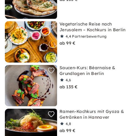
Vegetarische Reise nach
Jerusalem – Kochkurs in Berlin
4,4
Partnerbewertung
ab 99 €
Saucen-Kurs: Béarnaise &
Grundlagen in Berlin
4,6
ab 135 €
Ramen-Kochkurs mit Gyoza &
Getränken in Hannover
4,8
ab 99 €