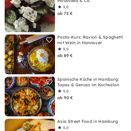
Moussaka & Co.
5,0
ab 75 €
Pasta-Kurs: Ravioli & Spaghetti
mit Wein in Hannover
5,0
ab 89 €
Spanische Küche in Hamburg:
Tapas & Genuss im Kochsalon
5,0
ab 90 €
Asia Street Food in Hamburg
5,0