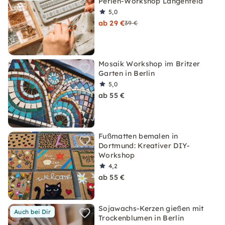
Perlen-Workshop Langenfeld
5,0
ab 29 €
39 €
Mosaik Workshop im Britzer
Garten in Berlin
5,0
ab 55 €
Fußmatten bemalen in
Dortmund: Kreativer DIY-
Workshop
4,2
ab 55 €
Sojawachs-Kerzen gießen mit
Auch bei Dir
Trockenblumen in Berlin