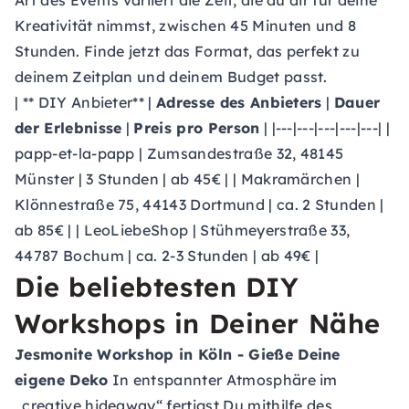
Art des Events variiert die Zeit, die du dir für deine
Kreativität nimmst, zwischen 45 Minuten und 8
Stunden. Finde jetzt das Format, das perfekt zu
deinem Zeitplan und deinem Budget passt.
| ** DIY Anbieter** |
Adresse des Anbieters
|
Dauer
der Erlebnisse
|
Preis pro Person
| |---|---|---|---|---| |
papp-et-la-papp | Zumsandestraße 32, 48145
Münster | 3 Stunden | ab 45€ | | Makramärchen |
Klönnestraße 75, 44143 Dortmund | ca. 2 Stunden |
ab 85€ | | LeoLiebeShop | Stühmeyerstraße 33,
44787 Bochum | ca. 2-3 Stunden | ab 49€ |
Die beliebtesten DIY
Workshops in Deiner Nähe
Jesmonite Workshop
in Köln - Gieße Deine
eigene Deko
In entspannter Atmosphäre im
„creative hideaway“ fertigst Du mithilfe des