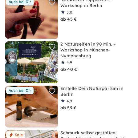
Auch bei Dir
Workshop in Berlin
5,0
ab 45 €
2 Naturseifen in 90 Min. –
Workshop in München-
Nymphenburg
4,9
ab 40 €
Erstelle Dein Naturparfüm in
Auch bei Dir
Berlin
4,9
ab 59 €
Schmuck selbst gestalten:
Sale