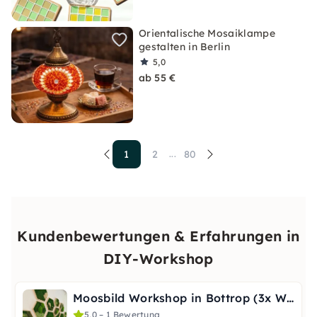
Orientalische Mosaiklampe
gestalten in Berlin
5,0
ab 55 €
1
2
80
...
Kundenbewertungen & Erfahrungen in
DIY-Workshop
Moosbild Workshop in Bottrop (3x Wabenform Ø 21/26/31 cm)
5,0 – 1 Bewertung