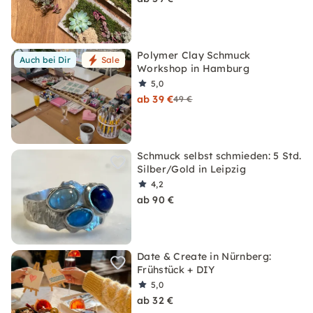
Polymer Clay Schmuck
Auch bei Dir
Sale
Workshop in Hamburg
5,0
ab 39 €
49 €
Schmuck selbst schmieden: 5 Std.
Silber/Gold in Leipzig
4,2
ab 90 €
Date & Create in Nürnberg:
Frühstück + DIY
5,0
ab 32 €