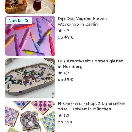
Dip-Dye Vegane Kerzen
Auch bei Dir
Workshop in Berlin
4,9
ab 49 €
DIY Kreativzeit: Formen gießen
in Nürnberg
4,9
ab 39 €
Mosaik-Workshop: 3 Untersetzer
oder 1 Tablett in München
5,0
ab 55 €