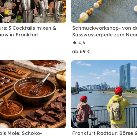
urs: 3 Cocktails mixen &
Schmuckworkshop- von d
how in Frankfurt
Süsswasserperle zum Neon
4,6
ab 69 €
 bis Mole: Schoko-
Frankfurt Radtour: Börse 