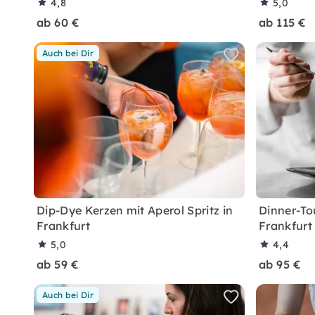
4,8
5,0
ab 60 €
ab 115 €
Auch bei Dir
Dip-Dye Kerzen mit Aperol Spritz in
Dinner-To
Frankfurt
Frankfurt
5,0
4,4
ab 59 €
ab 95 €
Auch bei Dir