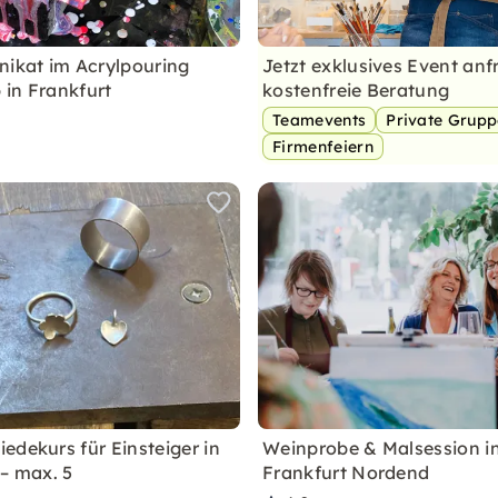
nikat im Acrylpouring
Jetzt exklusives Event anf
in Frankfurt
kostenfreie Beratung
Teamevents
Private Grup
Firmenfeiern
edekurs für Einsteiger in
Weinprobe & Malsession i
 – max. 5
Frankfurt Nordend