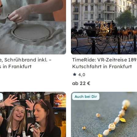
, Schrühbrand inkl. –
TimeRide: VR-Zeitreise 189
 in Frankfurt
Kutschfahrt in Frankfurt
4,0
ab 22 €
r
Auch bei Dir