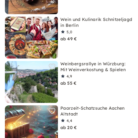
Wein und Kulinarik Schnitzeljagd
in Berlin
5,0
ab 49 €
Weinbergsrallye in Würzburg:
Mit Weinverkostung & Spielen
4,9
ab 55 €
Paarzeit-Schatzsuche Aachen
Altstadt
4,4
ab 20 €