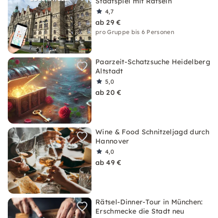
Stadtspiel mit Rätseln
4,7
ab 29 €
pro Gruppe bis 6 Personen
Paarzeit-Schatzsuche Heidelberg
Altstadt
5,0
ab 20 €
Wine & Food Schnitzeljagd durch
Hannover
4,0
ab 49 €
Rätsel-Dinner-Tour in München:
Erschmecke die Stadt neu