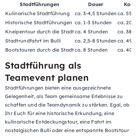
Stadtführungen
Dauer
Kost
Kulinarische Stadtführung
ca. 3-4,5 Stunden
ca. 55- 
Historische Stadtführungen
ca. 1-3 Stunden
ca. 20 -
Kneipentour durch die Stadt
ca. 4 Stunden
ca. 38 €
Stadtrundfahrt im Bulli
ca. 2,5-8 Stunden
ca. 49-
Bootstouren durch die Stadt
ca. 8 Stunden
ca. 40-
Stadtführung als
Teamevent planen
Stadtführungen bieten eine ausgezeichnete
Gelegenheit, als Team gemeinsame Erlebnisse zu
schaffen und die Teamdynamik zu stärken. Egal, ob
Ihr Euch für eine historische Erkundung, eine
kulinarische Entdeckungstour, eine Fahrt im
nostalgischen Bulli oder eine entspannte Bootstour