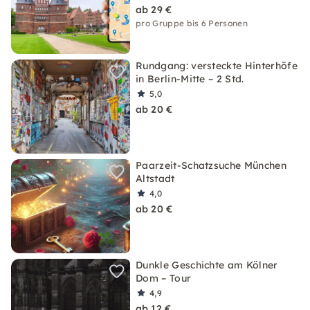
ab 29 €
pro Gruppe bis 6 Personen
Rundgang: versteckte Hinterhöfe
in Berlin-Mitte – 2 Std.
5,0
ab 20 €
Paarzeit-Schatzsuche München
Altstadt
4,0
ab 20 €
Dunkle Geschichte am Kölner
Dom – Tour
4,9
ab 12 €