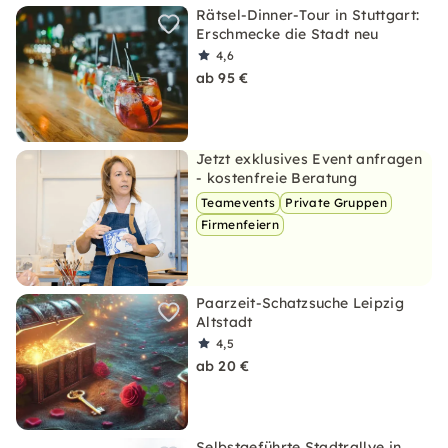
Rätsel-Dinner-Tour in Stuttgart:
Erschmecke die Stadt neu
4,6
ab 95 €
Jetzt exklusives Event anfragen
- kostenfreie Beratung
Teamevents
Private Gruppen
Firmenfeiern
Paarzeit-Schatzsuche Leipzig
Altstadt
4,5
ab 20 €
Selbstgeführte Stadtrallye in