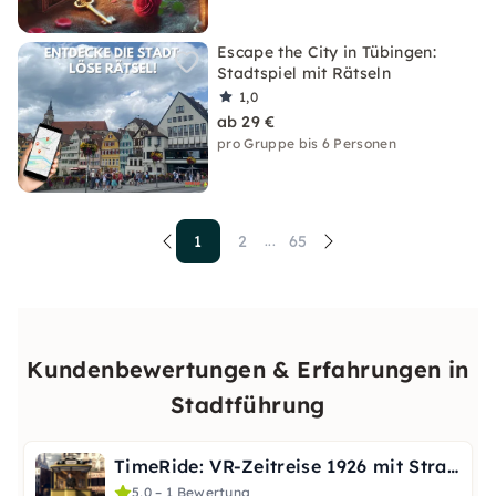
Escape the City in Tübingen:
Stadtspiel mit Rätseln
1,0
ab 29 €
pro Gruppe bis 6 Personen
1
2
65
...
Kundenbewertungen & Erfahrungen in
Stadtführung
TimeRide: VR-Zeitreise 1926 mit Straßenbahn in Köln: 45 Min
5,0 – 1 Bewertung