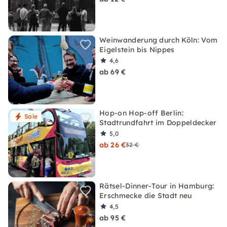
Weinwanderung durch Köln: Vom
Eigelstein bis Nippes
4,6
ab 69 €
Hop-on Hop-off Berlin:
Sale
Stadtrundfahrt im Doppeldecker
5,0
ab 26 €
32 €
Rätsel-Dinner-Tour in Hamburg:
Erschmecke die Stadt neu
4,5
ab 95 €