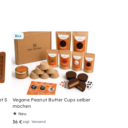
Box
et S
Vegane Peanut Butter Cups selber
machen
Neu
36 €
zzgl. Versand