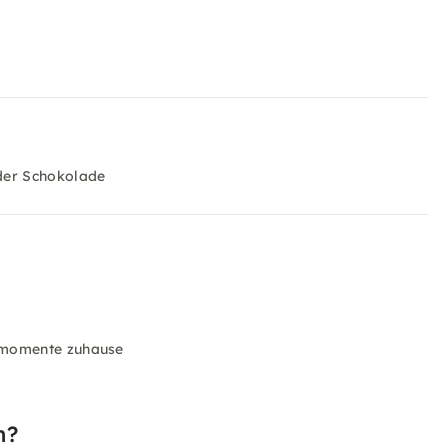
der Schokolade
smomente zuhause
n?