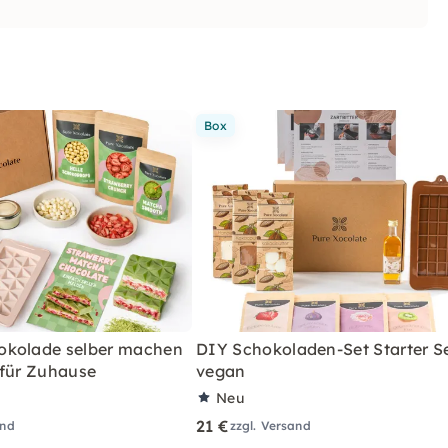
Box
okolade selber machen
DIY Schokoladen-Set Starter S
 für Zuhause
vegan
Neu
21 €
and
zzgl. Versand