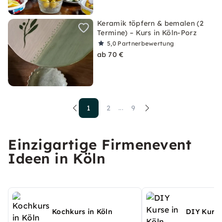
Keramik töpfern & bemalen (2
Termine) – Kurs in Köln-Porz
5,0
Partnerbewertung
ab 70 €
1
2
9
...
Einzigartige Firmenevent
Ideen in Köln
Kochkurs in Köln
DIY Kurse