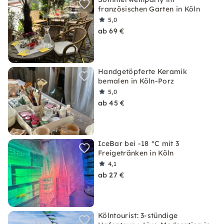
französischen Garten in Köln
5,0
ab 69 €
Handgetöpferte Keramik
bemalen in Köln-Porz
5,0
ab 45 €
IceBar bei -18 °C mit 3
Freigetränken in Köln
4,1
ab 27 €
Kölntourist: 3-stündige