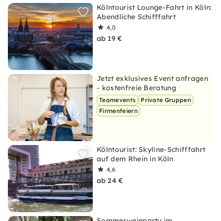
Kölntourist Lounge-Fahrt in Köln:
Abendliche Schifffahrt
4,0
ab 19 €
Jetzt exklusives Event anfragen
- kostenfreie Beratung
Teamevents
Private Gruppen
Firmenfeiern
Kölntourist: Skyline-Schifffahrt
auf dem Rhein in Köln
4,6
ab 24 €
Sommerweinparty im