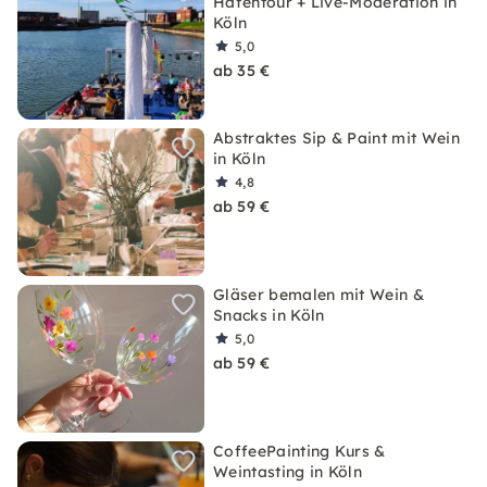
Hafentour + Live-Moderation in
Köln
5,0
ab 35 €
Abstraktes Sip & Paint mit Wein
in Köln
4,8
ab 59 €
Gläser bemalen mit Wein &
Snacks in Köln
5,0
ab 59 €
CoffeePainting Kurs &
Weintasting in Köln