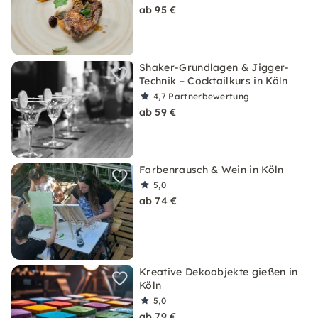
ab 95 €
Shaker-Grundlagen & Jigger-
Technik – Cocktailkurs in Köln
4,7
Partnerbewertung
ab 59 €
Farbenrausch & Wein in Köln
5,0
ab 74 €
Kreative Dekoobjekte gießen in
Köln
5,0
ab 79 €