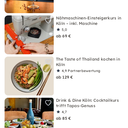
Nähmaschinen-Einsteigerkurs in
Köln – inkl. Maschine
5,0
ab 69 €
The Taste of Thailand kochen in
Köln
4,9
Partnerbewertung
ab 129 €
Drink & Dine Köln: Cocktailkurs
trifft Tapas-Genuss
4,7
ab 85 €