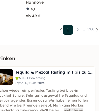
Hannover
4,0
ab 49 €
1
2
173
...
rinken
Tequila & Mezcal Tasting mit bis zu 11 Proben in Frankfurt
5,0 – 1 Bewertung
Iryna T., 20.06.2026
chon wieder ein perfectes Tasting bei Live-in
ocktail Schule. Sehr gut ausgewählte Tequilas und
ervorragendes Essen dazu. Wir haben einen tollen
bend wie bei Freunden erlebt. Man kann Markus
tundenlang zuhören:-). We'll be ba
...
mehr lesen