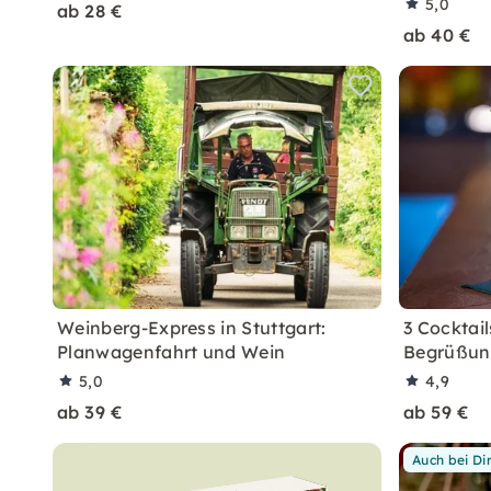
5,0
ab 28 €
ab 40 €
Weinberg-Express in Stuttgart:
3 Cocktail
Planwagenfahrt und Wein
Begrüßung
5,0
4,9
ab 39 €
ab 59 €
Auch bei Di