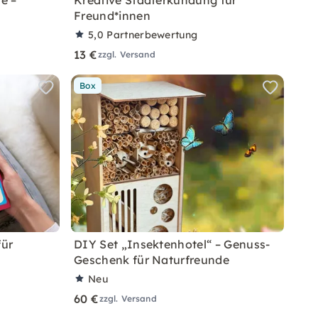
e –
Kreative Stadterkundung für
Freund*innen
5,0
Partnerbewertung
13 €
zzgl. Versand
Box
für
DIY Set „Insektenhotel“ – Genuss-
Geschenk für Naturfreunde
Neu
60 €
zzgl. Versand