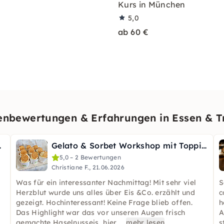
Kurs in München
5,0
ab 60 €
nbewertungen & Erfahrungen in Essen & T
 Stuttgart
Gelato & Sorbet Workshop mit Topping-Bar in der Bremer City
5,0 – 2 Bewertungen
Christiane F., 21.06.2026
Was für ein interessanter Nachmittag! Mit sehr viel
S
Herzblut wurde uns alles über Eis &Co. erzählt und
c
gezeigt. Hochinteressant! Keine Frage blieb offen.
h
Das Highlight war das vor unseren Augen frisch
A
gemachte Haselnusseis, hier
...
mehr lesen
s