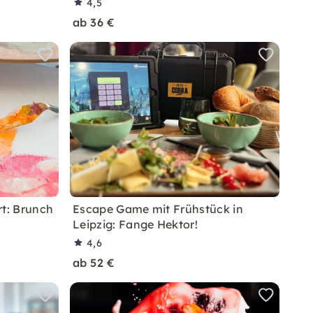
4,5
ab 36 €
rt: Brunch
Escape Game mit Frühstück in
Leipzig: Fange Hektor!
4,6
ab 52 €