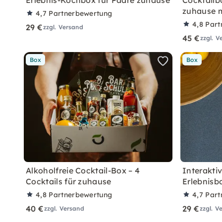
Erlebnis-Kochbox für Paare zuhause
Cocktailb
zuhause 
4,7
Partnerbewertung
4,8
Part
29 €
zzgl. Versand
45 €
zzgl. V
Box
Box
Alkoholfreie Cocktail-Box – 4
Interakti
Cocktails für zuhause
Erlebnisb
4,8
Partnerbewertung
4,7
Part
40 €
29 €
zzgl. Versand
zzgl. V