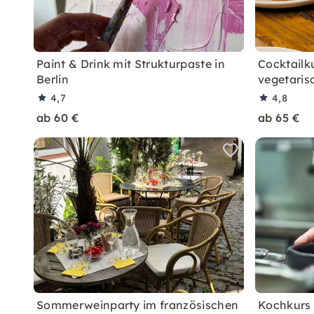
Paint & Drink mit Strukturpaste in
Cocktailk
Berlin
vegetaris
4,7
4,8
ab 60 €
ab 65 €
Sommerweinparty im französischen
Kochkurs f