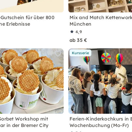
Gutschein für über 800
Mix and Match Kettenwork
he Erlebnisse
München
4,9
ab 35 €
Kursserie
Sorbet Workshop mit
Ferien-Kinderkochkurs in B
ar in der Bremer City
Wochenbuchung (Mo-Fr)