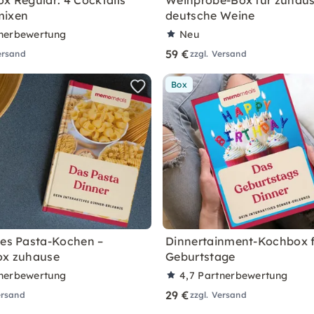
ox Regular: 4 Cocktails
Weinprobe-Box für zuhaus
mixen
deutsche Weine
nerbewertung
Neu
59 €
ersand
zzgl. Versand
Box
ves Pasta-Kochen –
Dinnertainment-Kochbox 
ox zuhause
Geburtstage
nerbewertung
4,7
Partnerbewertung
29 €
ersand
zzgl. Versand