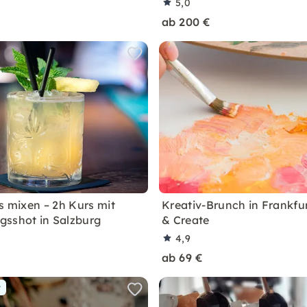
5,0
ab 200 €
s mixen – 2h Kurs mit
Kreativ-Brunch in Frankfu
sshot in Salzburg
& Create
4,9
ab 69 €
r