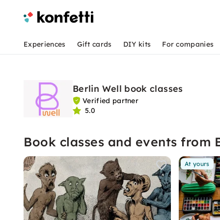
Experiences
Gift cards
DIY kits
For companies
Berlin Well book classes
Verified partner
5.0
Book classes and events from B
At yours