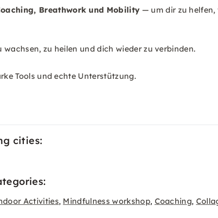
oaching, Breathwork und Mobility
— um dir zu helfen, 
u wachsen, zu heilen und dich wieder zu verbinden.
arke Tools und echte Unterstützung.
ng cities:
ategories:
ndoor Activities
Mindfulness workshop
Coaching
Colla
,
,
,