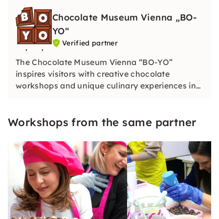
Chocolate Museum Vienna „BO-
YO“
Verified partner
The Chocolate Museum Vienna “BO-YO”
inspires visitors with creative chocolate
workshops and unique culinary experiences in
Vienna. Dive into the world of cocoa and create
your own sweet works of art in an inspiring
Workshops from the same partner
atmosphere.