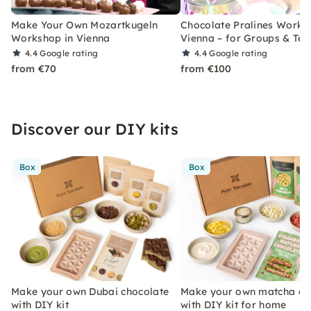
Make Your Own Mozartkugeln
Chocolate Pralines Works
Workshop in Vienna
Vienna – for Groups & Te
4.4
Google rating
4.4
Google rating
from €70
from €100
Discover our DIY kits
Box
Box
Make your own Dubai chocolate
Make your own matcha ch
with DIY kit
with DIY kit for home