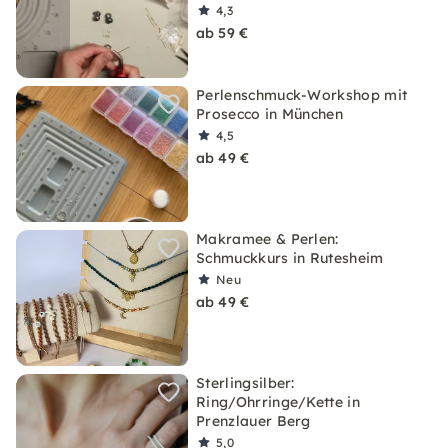
4,3
ab 59 €
Perlenschmuck-Workshop mit
Prosecco in München
4,5
ab 49 €
Makramee & Perlen:
Schmuckkurs in Rutesheim
Neu
ab 49 €
Sterlingsilber:
Ring/Ohrringe/Kette in
Prenzlauer Berg
5,0