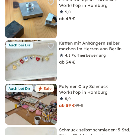
Workshop in Hamburg
5,0
ab 49 €
Ketten mit Anhängern selber
Auch bei Dir
machen im Herzen von Berlin
4,8
Partnerbewertung
ab 34 €
Polymer Clay Schmuck
Auch bei Dir
Sale
Workshop in Hamburg
5,0
ab 39 €
49 €
Schmuck selbst schmieden: 5 Std.