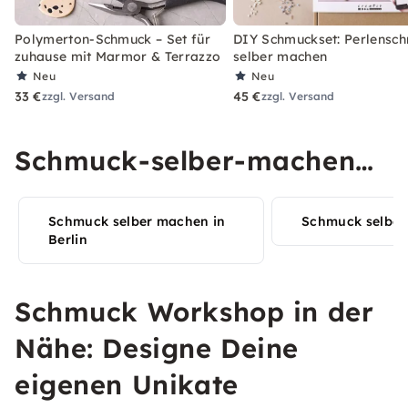
Polymerton-Schmuck – Set für
DIY Schmuckset: Perlensc
zuhause mit Marmor & Terrazzo
selber machen
Neu
Neu
33 €
45 €
zzgl. Versand
zzgl. Versand
Schmuck-selber-machen
Erlebnisse in Deiner Stadt
Schmuck selber machen in
Schmuck selber
entdecken
Berlin
Schmuck Workshop in der
Nähe: Designe Deine
eigenen Unikate