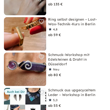
ab 135 €
Ring selbst designen – Lost-
Wax-Technik-Kurs in Berlin
4,8
ab 59 €
Schmuck-Workshop mit
Edelsteinen & Draht in
Düsseldorf
Neu
ab 80 €
Schmuck aus upgecyceltem
Auch bei Dir
Leder – Workshop in Berlin
5,0
ab 55 €