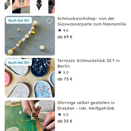
Schmuckworkshop- von der
Auch bei Dir
Süsswasserperle zum Neonsmilie
4,6
ab 69 €
Terrazzo Schmuckstück DIY in
Auch bei Dir
Berlin
5,0
ab 75 €
Ohrringe selbst gestalten in
Dresden – inkl. Heißgetränk
5,0
ab 35 €