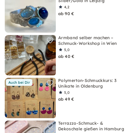
Silber/Gold in Leipzig
4,2
ab 90 €
Armband selber machen –
Schmuck-Workshop in Wien
5,0
ab 40 €
Polymerton-Schmuckkurs: 3
Auch bei Dir
Unikate in Oldenburg
5,0
ab 49 €
Terrazzo-Schmuck- &
Dekoschale gießen in Hamburg