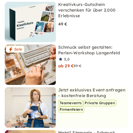
Kreativkurs-Gutschein
verschenken für über 2.000
Erlebnisse
49 €
Schmuck selbst gestalten:
Sale
Perlen-Workshop Langenfeld
5,0
ab 29 €
39 €
Jetzt exklusives Event anfragen
- kostenfreie Beratung
Teamevents
Private Gruppen
Firmenfeiern
Metall Stempeln - Schmuck