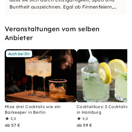
Buntheit auszeichnen. Egal ob Firmenfeiern,
JGAs oder Dein bevorstehender Geburtstag: Mit
unseren konfetti Klassikern wirst Du ein Event
Veranstaltungen vom selben
erleben, welches Du so schnell nicht vergessen
wirst.
Anbieter
Auch bei Dir
Mixe drei Cocktails wie ein
Cocktailkurs: 3 Cocktails 
Barkeeper in Berlin
in Hamburg
5,0
5,0
ab 57 €
ab 59 €