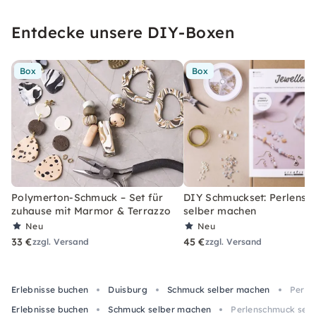
Entdecke unsere DIY-Boxen
Box
Box
Polymerton-Schmuck – Set für
DIY Schmuckset: Perlens
zuhause mit Marmor & Terrazzo
selber machen
Neu
Neu
33 €
45 €
zzgl. Versand
zzgl. Versand
Erlebnisse buchen
Duisburg
Schmuck selber machen
Perle
Erlebnisse buchen
Schmuck selber machen
Perlenschmuck selb