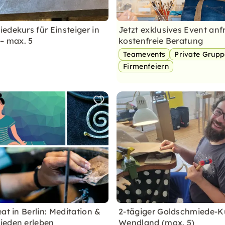
edekurs für Einsteiger in
Jetzt exklusives Event anf
 – max. 5
kostenfreie Beratung
Teamevents
Private Grup
Firmenfeiern
at in Berlin: Meditation &
2-tägiger Goldschmiede-K
ieden erleben
Wendland (max. 5)