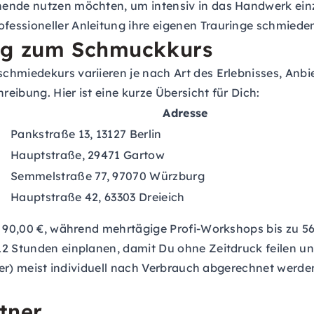
henende nutzen möchten, um intensiv in das Handwerk ei
ofessioneller Anleitung ihre eigenen Trauringe schmiede
Weg zum Schmuckkurs
hmiedekurs variieren je nach Art des Erlebnisses, Anbiet
reibung. Hier ist eine kurze Übersicht für Dich:
Adresse
Pankstraße 13, 13127 Berlin
Hauptstraße, 29471 Gartow
Semmelstraße 77, 97070 Würzburg
Hauptstraße 42, 63303 Dreieich
i 90,00 €, während mehrtägige Profi-Workshops bis zu 560
2 Stunden einplanen, damit Du ohne Zeitdruck feilen und
lber) meist individuell nach Verbrauch abgerechnet werden
tner