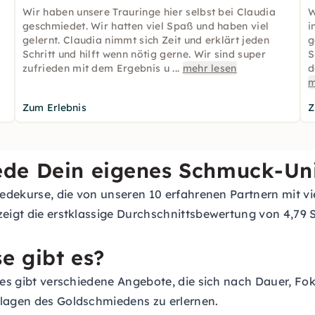
Wir haben unsere Trauringe hier selbst bei Claudia
W
geschmiedet. Wir hatten viel Spaß und haben viel
i
gelernt. Claudia nimmt sich Zeit und erklärt jeden
g
Schritt und hilft wenn nötig gerne. Wir sind super
S
zufrieden mit dem Ergebnis u
...
mehr lesen
d
m
Zum Erlebnis
Z
ede Dein eigenes Schmuck-Un
iedekurse, die von unseren 10 erfahrenen Partnern mit vi
zeigt die erstklassige Durchschnittsbewertung von 4,79 
e gibt es?
d es gibt verschiedene Angebote, die sich nach Dauer, F
dlagen des Goldschmiedens zu erlernen.