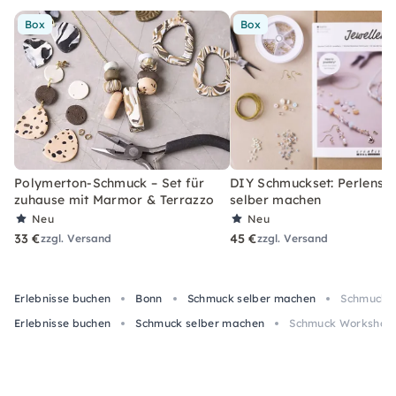
Box
Box
Polymerton-Schmuck – Set für
DIY Schmuckset: Perlens
zuhause mit Marmor & Terrazzo
selber machen
Neu
Neu
33 €
45 €
zzgl. Versand
zzgl. Versand
Erlebnisse buchen
Bonn
Schmuck selber machen
Schmuck W
Erlebnisse buchen
Schmuck selber machen
Schmuck Workshop i