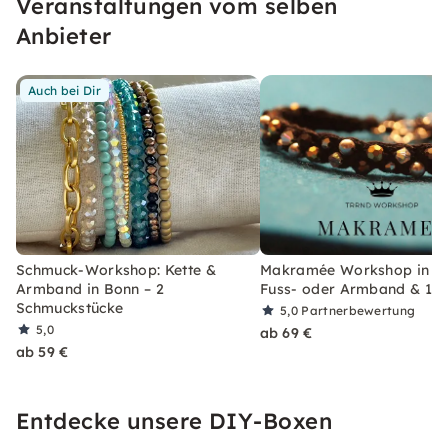
Veranstaltungen vom selben
auch für Anfänger. Spaß und kreative Freiheit
stehen im Mittelpunkt!
Anbieter
Auch bei Dir
Schmuck-Workshop: Kette &
Makramée Workshop in B
Armband in Bonn – 2
Fuss- oder Armband & 1 R
Schmuckstücke
5,0
Partnerbewertung
5,0
ab 69 €
ab 59 €
Entdecke unsere DIY-Boxen