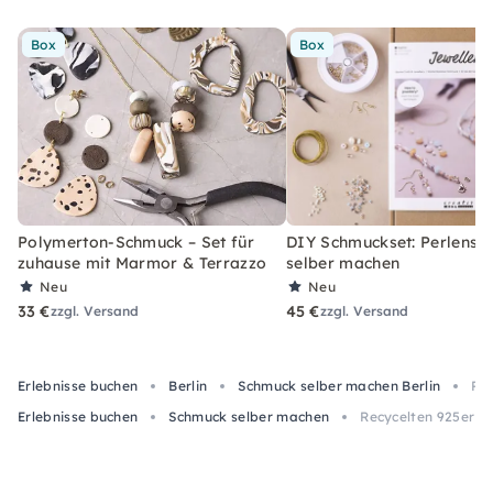
Box
Box
Polymerton-Schmuck – Set für
DIY Schmuckset: Perlens
zuhause mit Marmor & Terrazzo
selber machen
Neu
Neu
33 €
45 €
zzgl. Versand
zzgl. Versand
Erlebnisse buchen
Berlin
Schmuck selber machen Berlin
Rec
Erlebnisse buchen
Schmuck selber machen
Recycelten 925er Si