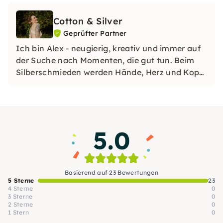
Cotton & Silver
Geprüfter Partner
Ich bin Alex - neugierig, kreativ und immer auf
der Suche nach Momenten, die gut tun. Beim
Silberschmieden werden Hände, Herz und Kopf
eins. Beim Sound Healing darf alles loslassen -
einfach nur sein, atmen, spüren. Beides ist für
mich Meditation auf unterschiedliche Weise -
aktiv und still.
5.0
Basierend auf 23 Bewertungen
5 Sterne
23
4 Sterne
0
3 Sterne
0
2 Sterne
0
1 Stern
0