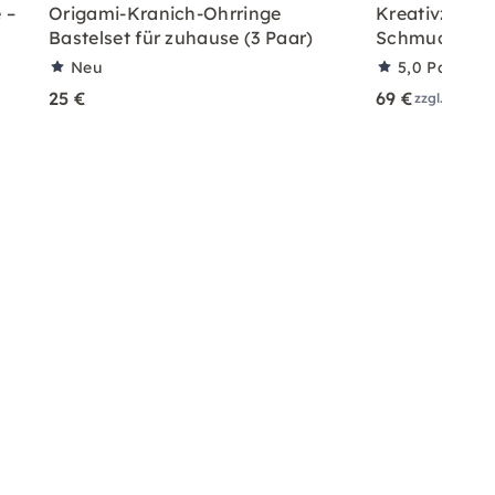
 –
Origami-Kranich-Ohrringe
Kreativzeit z
Bastelset für zuhause (3 Paar)
Schmuck aus
Neu
5,0
Partner
25 €
69 €
zzgl. Versa