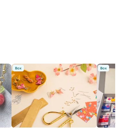
Box
Box