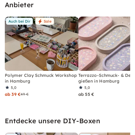
Anbieter
Auch bei Dir
Sale
Polymer Clay Schmuck Workshop
Terrazzo-Schmuck- & Dek
in Hamburg
gießen in Hamburg
5,0
5,0
ab 39 €
ab 55 €
49 €
Entdecke unsere DIY-Boxen