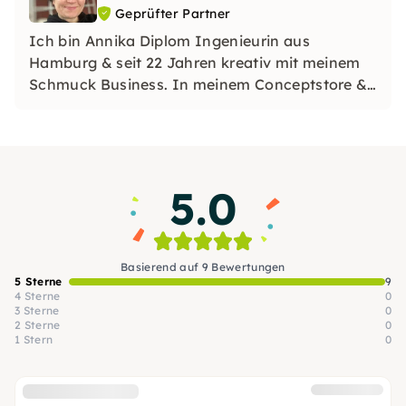
Geprüfter Partner
Ich bin Annika Diplom Ingenieurin aus
Hamburg & seit 22 Jahren kreativ mit meinem
Schmuck Business. In meinem Conceptstore &
Workshopraum Werkstuuv bringe ich dir mit
viel Liebe & Humor das richtige Know-how für
die Fertigung alle unserer schönen Handmade
Pieces bei. See u!
5.0
Basierend auf 9 Bewertungen
5 Sterne
9
4 Sterne
0
3 Sterne
0
2 Sterne
0
1 Stern
0