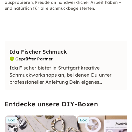
ausprobieren, Freude an handwerklicher Arbeit haben –
und natürlich für alle Schmuckbegeisterten.
Ida Fischer Schmuck
Geprüfter Partner
Ida Fischer bietet in Stuttgart kreative
Schmuckworkshops an, bei denen Du unter
professioneller Anleitung Dein eigenes
Schmuckstück designst und anfertigst. Freue
Dich auf eine inspirierende Atmosphäre,
Entdecke unsere DIY-Boxen
nachhaltige Materialien und ein persönliches
DIY-Erlebnis mit bleibendem Erinnerungswert.
Box
Box