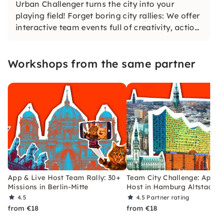
Urban Challenger turns the city into your
playing field! Forget boring city rallies: We offer
interactive team events full of creativity, action,
and real connection. With over 30 challenges
and live hosting, we strengthen your team spirit
Workshops from the same partner
— in a playful, modern and Germany-wide way.
App & Live Host Team Rally: 30+
Team City Challenge: App 
Missions in Berlin-Mitte
Host in Hamburg Altstadt
4.5
4.5
Partner rating
from €18
from €18