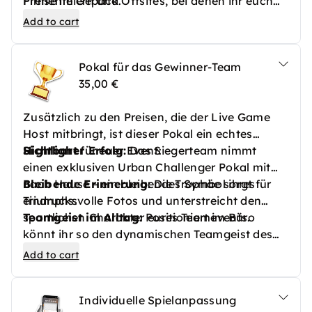
Preise im Gepäck.
Firmenfeiern und Offsites, bei denen ihr euch
voll auf das Team konzentrieren wollt. Der Host
Add to cart
nimmt euch alle organisatorischen Aufgaben
ab und sorgt für eine greifbare Event-
Pokal für das Gewinner-Team
Atmosphäre.
35,00 €
Zusätzlich zu den Preisen, die der Live Game
Host mitbringt, ist dieser Pokal ein echtes
Highlight
Sichtbarer Erfolg:
für euer Event:
Das Siegerteam nimmt
einen exklusiven Urban Challenger Pokal mit
nach Hause – ein bleibendes Symbol ihres
Bleibende Erinnerung:
Die Trophäe sorgt für
Triumphs.
eindrucksvolle Fotos und unterstreicht den
sportlichen
Teamgeist im Alltag:
Charakter eures Teamevents.
Positioniert im Büro
könnt ihr so den dynamischen Teamgeist des
Events in den Büroalltag übertragen und
Add to cart
weiterhin inspirieren.
Individuelle Spielanpassung