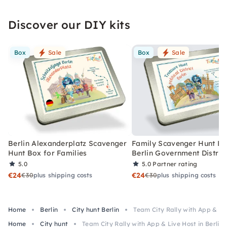
Discover our DIY kits
Box
Sale
Box
Sale
Berlin Alexanderplatz Scavenger
Family Scavenger Hunt Bo
Hunt Box for Families
Berlin Government Distric
5.0
5.0
Partner rating
€24
€24
€30
plus shipping costs
€30
plus shipping costs
Home
Berlin
City hunt Berlin
Team City Rally with App & Li
Home
City hunt
Team City Rally with App & Live Host in Berlin