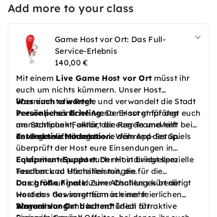
Add more to your class
Game Host vor Ort: Das Full-
Service-Erlebnis
140,00 €
Mit einem
Live Game Host vor Ort
müsst ihr
euch um nichts kümmern. Unser Host
übernimmt die Regie und verwandelt die Stadt
Was euch erwartet:
in eure persönliche Arena. Er sorgt für den
Persönliches Briefing:
Der Host empfängt euch
menschlichen Faktor, der euer Teamevent
am Startpunkt, erklärt die Regeln und hilft bei
unvergesslich macht.
der Teamaufteilung sowie dem App-Setup.
Interaktive Moderation:
Während des Spiels
überprüft der Host eure Einsendungen in
Echtzeit und pusht euch mit individuellem
Equipment-Support:
Der Host bringt spezielle
Feedback zu Höchstleistungen.
Taschen und Utensilien mit, die für die
Durchführung exklusiver Challenges benötigt
Das große Finale:
Zum Abschluss kürt der
werden – das sorgt für noch mehr
Host das Gewinnerteam in einer feierlichen
Abwechslung!
Siegerehrung und hat natürlich attraktive
Warum vor Ort buchen?
Ideal für