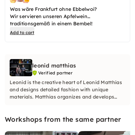
für Dich frisch eingekauft und mit Liebe
Was wäre Frankfurt ohne Ebbelwoi?
zubereitet!
Wir servieren unseren Apfelwein
traditionsgemäß in einem Bembel!
Kühl, erfrischend, süffig - so wie er sein soll!
Add to cart
leonid matthias
Verified partner
Leonid is the creative heart of Leonid Matthias
and designs detailed fashion with unique
materials. Matthias organizes and develops
strategies. Together, they create individual
fashion for all genders that accentuates
Workshops from the same partner
diversity and personality.