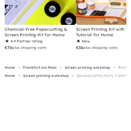
Chemical-Free Papercutting &
Screen Printing Kit with V
Screen Printing Kit for Home
Tutorial for Home
4.9
Partner rating
New
€70
€36
plus shipping costs
plus shipping costs
Home
Frankfurt am Main
Screen printing workshop
Bachel
Home
Screen printing workshop
Bachelor(ette) Party T-Shirt 