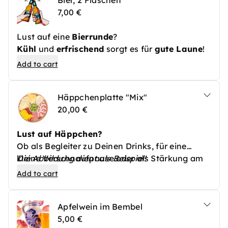
Bier, 2 Flaschen
7,00 €
Lust auf eine
Bierrunde
?
Kühl
und
erfrischend
sorgt es für
gute Laune
!
Add to cart
Häppchenplatte "Mix"
20,00 €
Lust auf Häppchen?
Ob als Begleiter zu Deinen Drinks, für eine
kleine Verschnaufpause oder als Stärkung am
Die Abbildung dient als Beispiel!
Abend -
Add to cart
Gerne verwöhnen wir Dich mit leckeren
Spezialitäten!
Apfelwein im Bembel
Auf unserer gemischten Platte findest Du eine
5,00 €
Auswahl an Wurst- und Käsehäppchen, extra