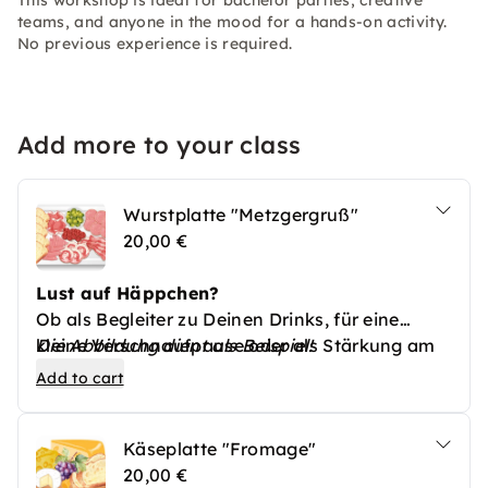
This workshop is ideal for bachelor parties, creative
teams, and anyone in the mood for a hands-on activity.
No previous experience is required.
Add more to your class
Wurstplatte "Metzgergruß"
20,00 €
Lust auf Häppchen?
Ob als Begleiter zu Deinen Drinks, für eine
kleine Verschnaufpause oder als Stärkung am
Die Abbildung dient als Beispiel!
Abend -
Add to cart
gerne verwöhnen wir Dich mit leckeren
Spezialitäten!
Käseplatte "Fromage"
Auf unserer
Wurstplatte
findest Du eine
20,00 €
Auswahl an
Wursthäppchen und -