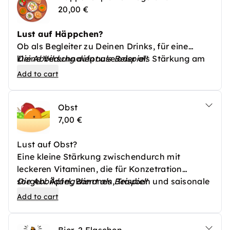
20,00 €
Lust auf Häppchen?
Ob als Begleiter zu Deinen Drinks, für eine
kleine Verschnaufpause oder als Stärkung am
Die Abbildung dient als Beispiel!
Abend -
Add to cart
gerne verwöhnen wir Dich mit leckeren
Spezialitäten!
Obst
Auf unserer Platte “
Vegetaria
” findest Du eine
7,00 €
Auswahl an
vegetarischen Häppchen
, extra
für Dich frisch eingekauft und mit Liebe
Lust auf Obst?
zubereitet!
Eine kleine Stärkung zwischendurch mit
leckeren Vitaminen, die für Konzetration
sorgen: Äpfel, Bananen, Trauben und saisonale
Die Abbildung dient als Beispiel!
Sorten - extra für Dich frisch eingekauft!
Add to cart