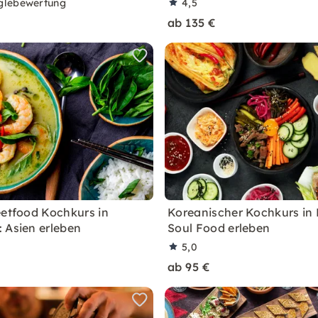
glebewertung
4,5
ab 135 €
eetfood Kochkurs in
Koreanischer Kochkurs in
 Asien erleben
Soul Food erleben
5,0
ab 95 €