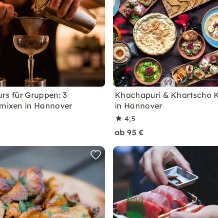
urs für Gruppen: 3
Khachapuri & Khartscho 
 mixen in Hannover
in Hannover
4,5
ab 95 €