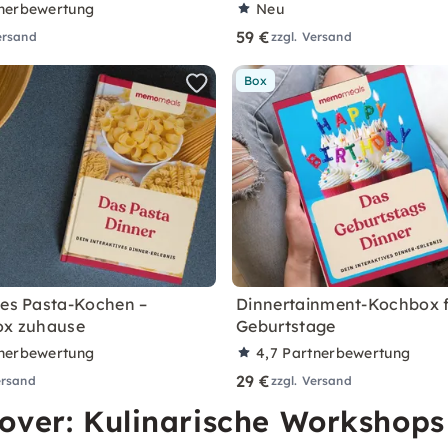
nerbewertung
Neu
59 €
ersand
zzgl. Versand
Box
ves Pasta-Kochen –
Dinnertainment-Kochbox 
ox zuhause
Geburtstage
nerbewertung
4,7
Partnerbewertung
29 €
ersand
zzgl. Versand
nover: Kulinarische Worksho