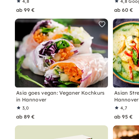
4,8
4,8
Goo
ab 99 €
ab 60 €
Asia goes vegan: Veganer Kochkurs
Asian Str
in Hannover
Hannover:
3,0
4,7
ab 89 €
ab 95 €