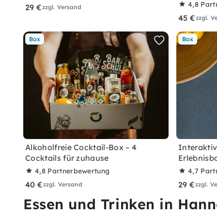
4,8
Part
29 €
zzgl. Versand
45 €
zzgl. V
Box
Box
Alkoholfreie Cocktail-Box – 4
Interakti
Cocktails für zuhause
Erlebnisb
4,8
Partnerbewertung
4,7
Part
40 €
29 €
zzgl. Versand
zzgl. V
Essen und Trinken in Han