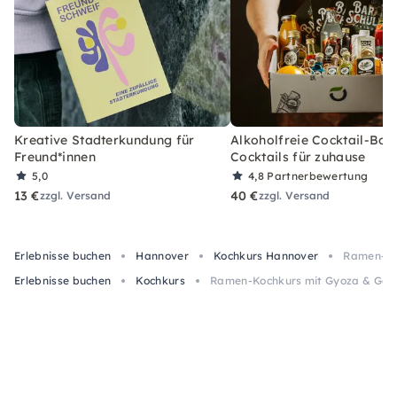
Kreative Stadterkundung für
Alkoholfreie Cocktail-Box
Freund*innen
Cocktails für zuhause
5,0
4,8
Partnerbewertung
13 €
40 €
zzgl. Versand
zzgl. Versand
Erlebnisse buchen
Hannover
Kochkurs Hannover
Ramen-Ko
Erlebnisse buchen
Kochkurs
Ramen-Kochkurs mit Gyoza & Getr