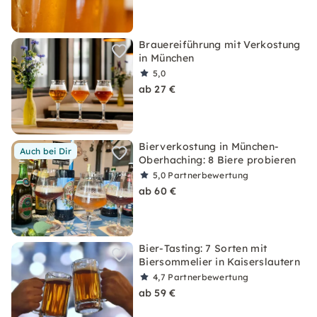
Brauereiführung mit Verkostung
in München
5,0
ab 27 €
Bierverkostung in München-
Auch bei Dir
Oberhaching: 8 Biere probieren
5,0
Partnerbewertung
ab 60 €
Bier-Tasting: 7 Sorten mit
Biersommelier in Kaiserslautern
4,7
Partnerbewertung
ab 59 €