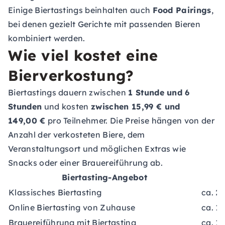
Einige Biertastings beinhalten auch
Food Pairings
,
bei denen gezielt Gerichte mit passenden Bieren
kombiniert werden.
Wie viel kostet eine
Bierverkostung?
Biertastings dauern zwischen
1 Stunde und 6
Stunden
und kosten
zwischen 15,99 € und
149,00 €
pro Teilnehmer. Die Preise hängen von der
Anzahl der verkosteten Biere, dem
Veranstaltungsort und möglichen Extras wie
Snacks oder einer Brauereiführung ab.
Biertasting-Angebot
Klassisches Biertasting
ca. 2
Online Biertasting von Zuhause
ca. 1
Brauereiführung mit Biertasting
ca. 1