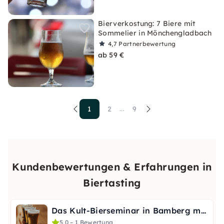
Bierverkostung: 7 Biere mit
Sommelier in Mönchengladbach
4,7
Partnerbewertung
ab 59 €
1
2
9
...
Kundenbewertungen & Erfahrungen in
Biertasting
Das Kult-Bierseminar in Bamberg mit Biersommlier
5,0 – 1 Bewertung