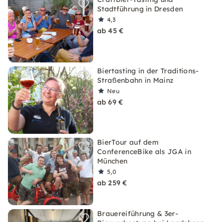
Stadtführung in Dresden
4,3
ab 45 €
Biertasting in der Traditions-
Straßenbahn in Mainz
Neu
ab 69 €
BierTour auf dem
ConferenceBike als JGA in
München
5,0
ab 259 €
Brauereiführung & 3er-