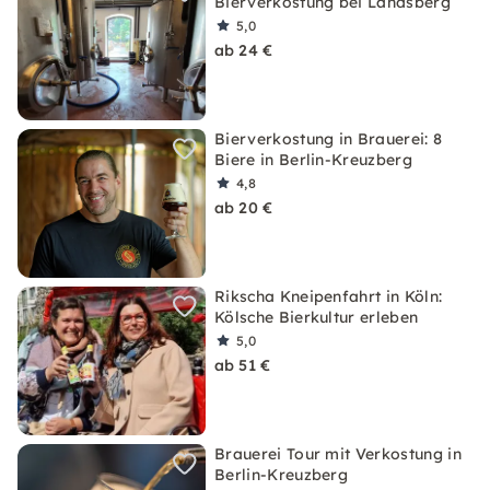
Bierverkostung bei Landsberg
5,0
ab 24 €
Bierverkostung in Brauerei: 8
Biere in Berlin-Kreuzberg
4,8
ab 20 €
Rikscha Kneipenfahrt in Köln:
Kölsche Bierkultur erleben
5,0
ab 51 €
Brauerei Tour mit Verkostung in
Berlin-Kreuzberg