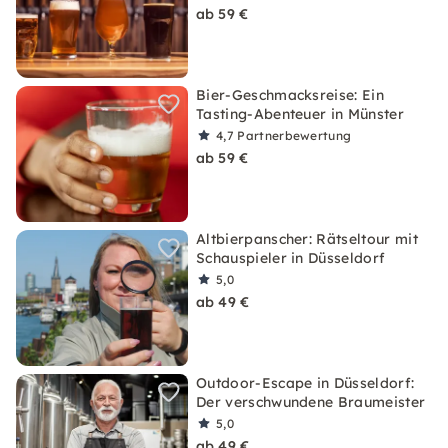
ab 59 €
Bier-Geschmacksreise: Ein
Tasting-Abenteuer in Münster
4,7
Partnerbewertung
ab 59 €
Altbierpanscher: Rätseltour mit
Schauspieler in Düsseldorf
5,0
ab 49 €
Outdoor-Escape in Düsseldorf:
Der verschwundene Braumeister
5,0
ab 49 €