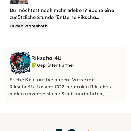
Du möchtest noch mehr erleben? Buche eine
zusätzliche Stunde für Deine Rikscha
Kneipenfahrt dazu! Ihr besucht eine weitere
In den Warenkorb
Kneipe, bekommt mehr Zeit zum Genießen und
erfahrt zusätzliche Anekdoten zur kölschen
Bierkultur.
Rikscha 4U
Geprüfter Partner
Erlebe Köln auf besondere Weise mit
Rikscha4U! Unsere CO2-neutralen Rikschas
bieten unvergessliche Stadtrundfahrten,
romantische Picknicks und unvergessliche
Erlebnisse für Hochzeiten oder
Junggesellenabschiede. Perfekt für jedes Event
– ​​nachhaltig und komfortabel!