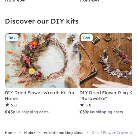
from €54
from €49
Discover our DIY kits
Box
Box
DIY Dried Flower Wreath Kit for
DIY Dried Flower Ring Kit
Home
"Rosawolke"
5.0
5.0
€45
€39
plus shipping costs
plus shipping costs
Home
Mainz
Wreath making class
Dried Flower Crown Wor