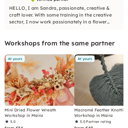
HELLO, I am Sandra, passionate, creative &
craft lover. With some training in the creative
sector, I now work passionately in a flower
studio. My trade & workshops have been with
me for many years. I am happy to share my
Workshops from the same partner
experiences with you!
At yours
At yours
Mini Dried Flower Wreath
Macramé Feather Knottin
Workshop in Mainz
Workshop in Mainz
5.0
5.0
Partner rating