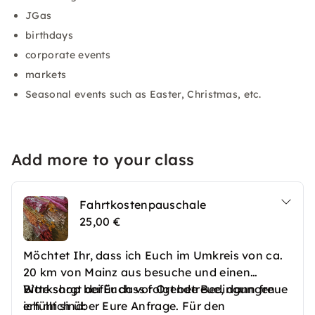
JGas
birthdays
corporate events
markets
Seasonal events such as Easter, Christmas, etc.
Add more to your class
Fahrtkostenpauschale
25,00 €
Möchtet Ihr, dass ich Euch im Umkreis von ca.
20 km von Mainz aus besuche und einen
Workshop bei Euch vor Ort betreue, dann freue
Bitte sorgt dafür dass folgende Bedingungen
ich mich über Eure Anfrage. Für den
erfüllt sind: