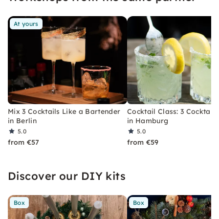
At yours
Mix 3 Cocktails Like a Bartender
Cocktail Class: 3 Cocktails
in Berlin
in Hamburg
5.0
5.0
from €57
from €59
Discover our DIY kits
Box
Box