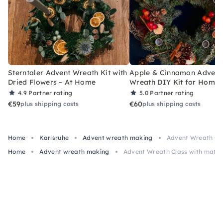
Sterntaler Advent Wreath Kit with
Apple & Cinnamon Advent
Dried Flowers – At Home
Wreath DIY Kit for Home
4.9
Partner rating
5.0
Partner rating
€59
€60
plus shipping costs
plus shipping costs
Home
Karlsruhe
Advent wreath making
Advent Wreath Cla
Home
Advent wreath making
Advent Wreath Class with materi