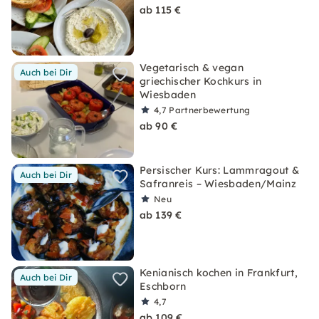
ab 115 €
Vegetarisch & vegan
Auch bei Dir
griechischer Kochkurs in
Wiesbaden
4,7
Partnerbewertung
ab 90 €
Persischer Kurs: Lammragout &
Auch bei Dir
Safranreis – Wiesbaden/Mainz
Neu
ab 139 €
Kenianisch kochen in Frankfurt,
Auch bei Dir
Eschborn
4,7
ab 109 €