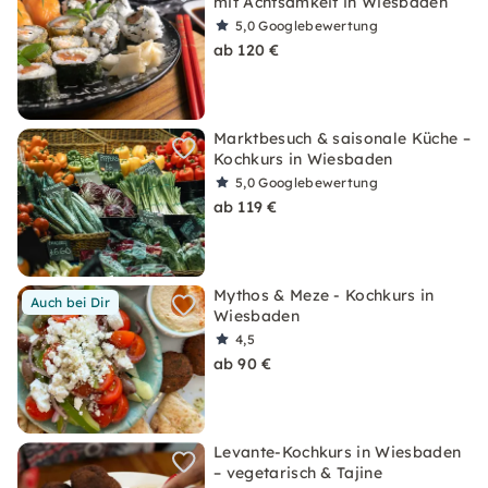
mit Achtsamkeit in Wiesbaden
5,0
Googlebewertung
ab 120 €
Marktbesuch & saisonale Küche –
Kochkurs in Wiesbaden
5,0
Googlebewertung
ab 119 €
Mythos & Meze - Kochkurs in
Auch bei Dir
Wiesbaden
4,5
ab 90 €
Levante-Kochkurs in Wiesbaden
– vegetarisch & Tajine