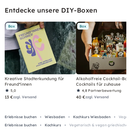
Entdecke unsere DIY-Boxen
Box
Box
Kreative Stadterkundung für
Alkoholfreie Cocktail-Box
Freund*innen
Cocktails für zuhause
5,0
4,8
Partnerbewertung
13 €
40 €
zzgl. Versand
zzgl. Versand
Erlebnisse buchen
Wiesbaden
Kochkurs Wiesbaden
Vegeta
Erlebnisse buchen
Kochkurs
Vegetarisch & vegan griechischer