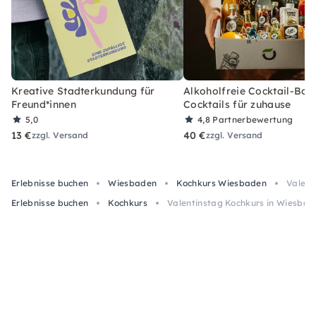
Kreative Stadterkundung für
Alkoholfreie Cocktail-Box
Freund*innen
Cocktails für zuhause
5,0
4,8
Partnerbewertung
13 €
40 €
zzgl. Versand
zzgl. Versand
Erlebnisse buchen
Wiesbaden
Kochkurs Wiesbaden
Valent
Erlebnisse buchen
Kochkurs
Valentinstag Kochkurs in Wiesbad