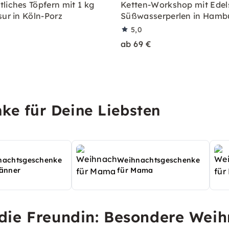
liches Töpfern mit 1 kg
Ketten-Workshop mit Edels
sur in Köln-Porz
Süßwasserperlen in Hamb
5,0
ab 69 €
ke für Deine Liebsten
nachtsgeschenke
Weihnachtsgeschenke
änner
für Mama
die Freundin: Besondere Weih