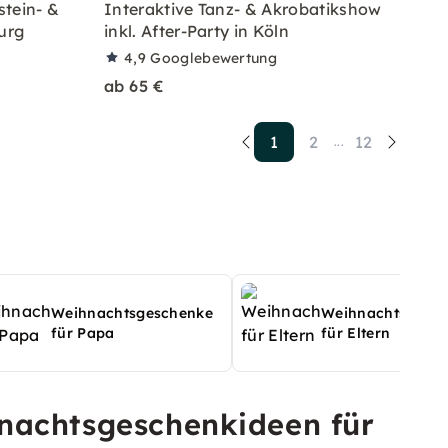
tein- &
Interaktive Tanz- & Akrobatikshow
urg
inkl. After-Party in Köln
4,9
Googlebewertung
ab 65 €
1
2
12
...
Weihnachtsgeschenke
Weihnachtsgesc
für Papa
für Eltern
nachtsgeschenkideen für