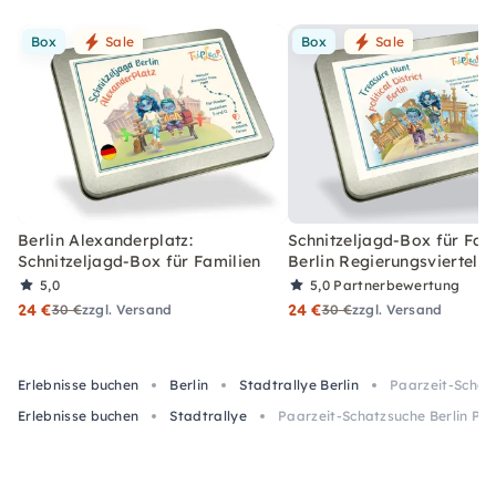
Box
Sale
Box
Sale
Berlin Alexanderplatz:
Schnitzeljagd-Box für Fami
Schnitzeljagd-Box für Familien
Berlin Regierungsviertel
5,0
5,0
Partnerbewertung
24 €
24 €
30 €
zzgl. Versand
30 €
zzgl. Versand
Erlebnisse buchen
Berlin
Stadtrallye Berlin
Paarzeit-Schatz
Erlebnisse buchen
Stadtrallye
Paarzeit-Schatzsuche Berlin Pr