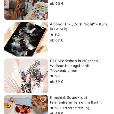
ab 90 €
Alcohol Ink „Dark Night“ – Kurs
in Leipzig
5,0
ab 67 €
DIY-Workshop in München:
Weihnachtskugeln mit
Trockenblumen
5,0
ab 39 €
Kimchi & Sauerkraut
fermentieren lernen in Berlin
4,9
Partnerbewertung
ab 99 €