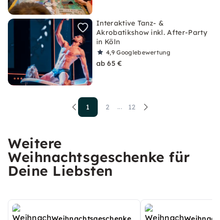
Interaktive Tanz- &
Akrobatikshow inkl. After-Party
in Köln
4,9
Googlebewertung
ab 65 €
1
2
12
...
Weitere
Weihnachtsgeschenke für
Deine Liebsten
Weihnachtsgeschenke
Weihnach