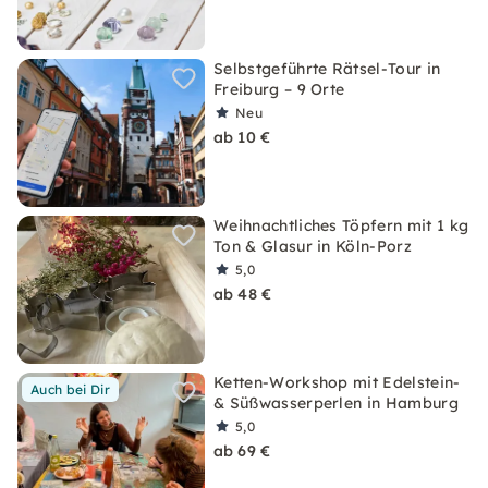
Selbstgeführte Rätsel-Tour in
Freiburg – 9 Orte
Neu
ab 10 €
Weihnachtliches Töpfern mit 1 kg
Ton & Glasur in Köln-Porz
5,0
ab 48 €
Ketten-Workshop mit Edelstein-
Auch bei Dir
& Süßwasserperlen in Hamburg
5,0
ab 69 €