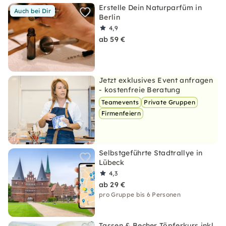
Erstelle Dein Naturparfüm in
Auch bei Dir
Berlin
4,9
ab 59 €
Jetzt exklusives Event anfragen
- kostenfreie Beratung
Teamevents
Private Gruppen
Firmenfeiern
Selbstgeführte Stadtrallye in
Lübeck
4,3
ab 29 €
pro Gruppe bis 6 Personen
Tassen & Becher Töpferkurs inkl.