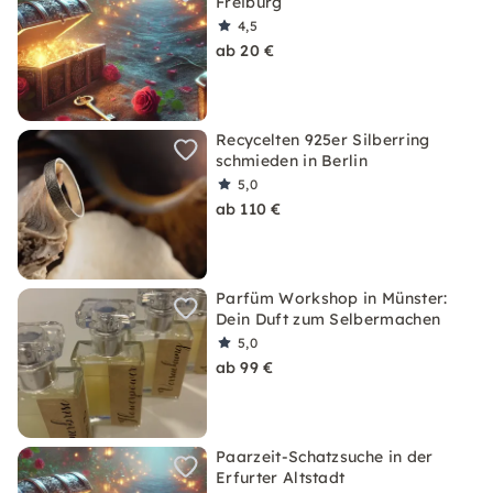
Freiburg
4,5
ab 20 €
Recycelten 925er Silberring
schmieden in Berlin
5,0
ab 110 €
Parfüm Workshop in Münster:
Dein Duft zum Selbermachen
5,0
ab 99 €
Paarzeit-Schatzsuche in der
Erfurter Altstadt