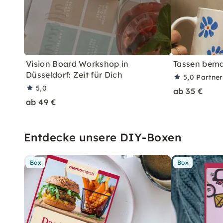
Vision Board Workshop in
Tassen bema
Düsseldorf: Zeit für Dich
5,0
Partne
5,0
ab 35 €
ab 49 €
Entdecke unsere DIY-Boxen
Box
Box