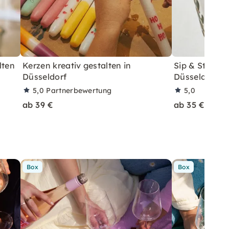
lten
Kerzen kreativ gestalten in
Sip & Style -
Düsseldorf
Düsseldorf
5,0
Partnerbewertung
5,0
ab 39 €
ab 35 €
Box
Box