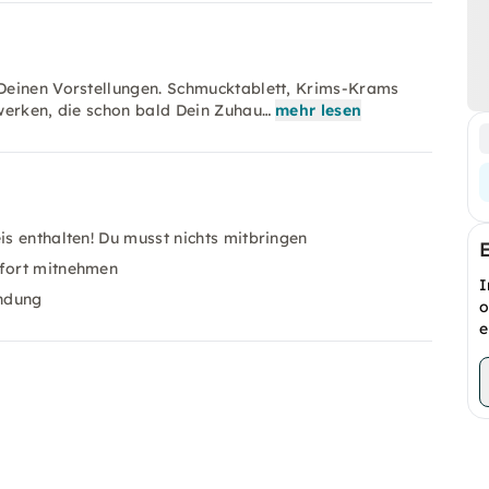
Deinen Vorstellungen. Schmucktablett, Krims-Krams
werken, die schon bald Dein Zuhau…
mehr lesen
is enthalten! Du musst nichts mitbringen
ofort mitnehmen
I
endung
o
e