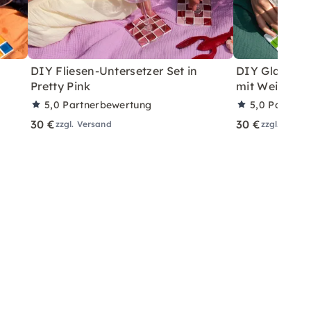
DIY Fliesen-Untersetzer Set in
DIY Glasflies
Pretty Pink
mit Wein – fü
5,0
Partnerbewertung
5,0
Partner
30 €
30 €
zzgl. Versand
zzgl. Versa