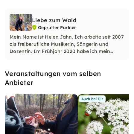
Liebe zum Wald
Geprüfter Partner
Mein Name ist Helen Jahn. Ich arbeite seit 2007
als freiberufliche Musikerin, Sängerin und
Dozentin. Im Frühjahr 2020 habe ich mein
Unterrichtsangebot erweitert und den
Gesangsunterricht mit Achtsamkeitsübungen in
Veranstaltungen vom selben
der Natur verbunden.
Anbieter
Auch bei Dir