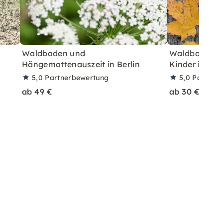
Waldbaden und
Waldbaden f
Hängemattenauszeit in Berlin
Kinder in Berl
5,0
Partnerbewertung
5,0
Partner
ab 49 €
ab 30 €