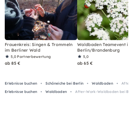
Frauenkreis: Singen & Trommeln
Waldbaden Teamevent in
im Berliner Wald
Berlin/Brandenburg
5,0
Partnerbewertung
5,0
ab 85 €
ab 65 €
Erlebnisse buchen
Schöneiche bei Berlin
Waldbaden
After
Erlebnisse buchen
Waldbaden
After-Work-Waldbaden bei Berl