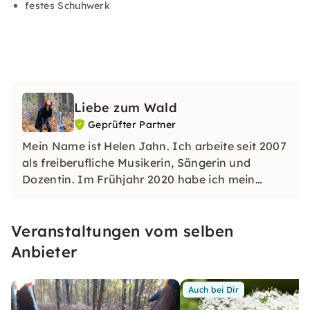
festes Schuhwerk
Liebe zum Wald
Geprüfter Partner
Mein Name ist Helen Jahn. Ich arbeite seit 2007
als freiberufliche Musikerin, Sängerin und
Dozentin. Im Frühjahr 2020 habe ich mein
Unterrichtsangebot erweitert und den
Gesangsunterricht mit Achtsamkeitsübungen in
Veranstaltungen vom selben
der Natur verbunden.
Anbieter
Auch bei Dir