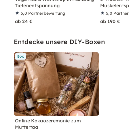
Tiefenentspannung
Muskelents
5,0
Partnerbewertung
5,0
Partne
ab 24 €
ab 190 €
Entdecke unsere DIY-Boxen
Box
Online Kakaozeremonie zum
Muttertag