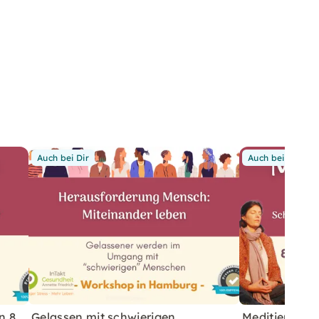
Auch bei Dir
Auch bei Dir
n 8
Gelassen mit schwierigen
Meditieren ler