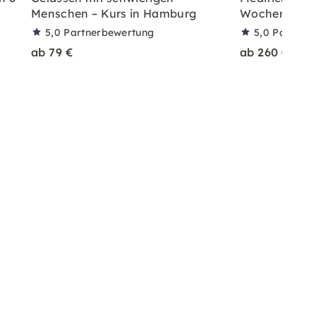
Menschen – Kurs in Hamburg
Wochen zu in
5,0
Partnerbewertung
5,0
Partner
ab 79 €
ab 260 €