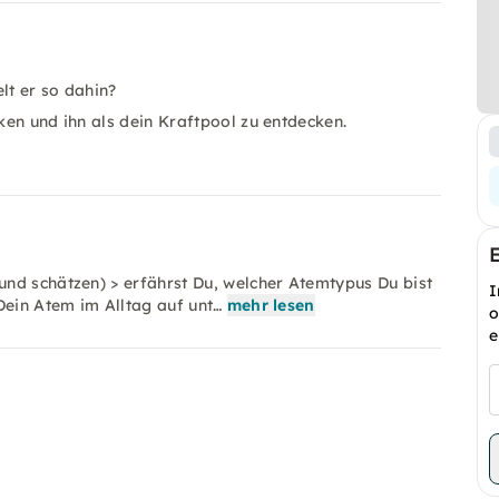
lt er so dahin?
ken und ihn als dein Kraftpool zu entdecken.
nd schätzen) > erfährst Du, welcher Atemtypus Du bist
I
Dein Atem im Alltag auf unt…
mehr lesen
o
e