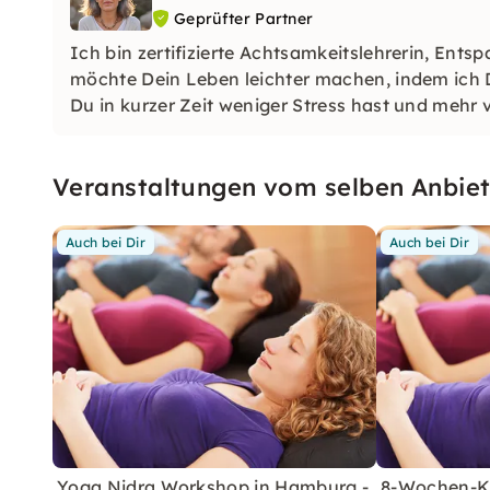
Geprüfter Partner
Ich bin zertifizierte Achtsamkeitslehrerin, E
möchte Dein Leben leichter machen, indem ich D
Du in kurzer Zeit weniger Stress hast und meh
Veranstaltungen vom selben Anbiet
Auch bei Dir
Auch bei Dir
Yoga Nidra Workshop in Hamburg -
8-Wochen-Ku