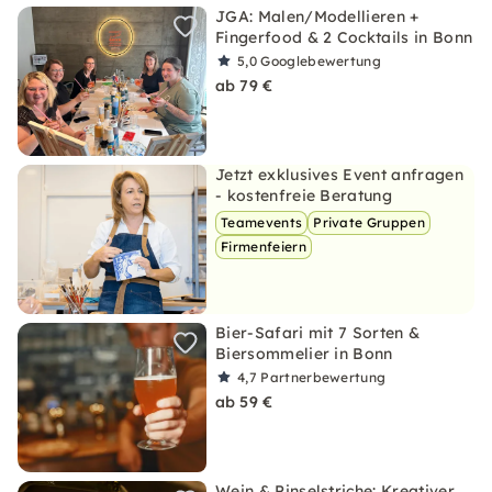
JGA: Malen/Modellieren +
Fingerfood & 2 Cocktails in Bonn
5,0
Googlebewertung
ab 79 €
Jetzt exklusives Event anfragen
- kostenfreie Beratung
Teamevents
Private Gruppen
Firmenfeiern
Bier-Safari mit 7 Sorten &
Biersommelier in Bonn
4,7
Partnerbewertung
ab 59 €
Wein & Pinselstriche: Kreativer