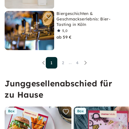
Biergeschichten &
Geschmackserlebnis: Bier-
Tasting in Köln
5,0
ab 59 €
1
2
4
...
Junggesellenabschied für
zu Hause
Box
Box