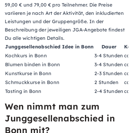
59,00 € und 79,00 € pro Teilnehmer. Die Preise
variieren je nach Art der Aktivität, den inkludierten
Leistungen und der Gruppengröße. In der
Beschreibung der jeweiligen JGA-Angebote findest
Du alle wichtigen Details.
Junggesellenabschied Idee in Bonn
Dauer
Kos
Kochkurs in Bonn
3-4 Stunden
ca.
Blumen binden in Bonn
3-4 Stunden
ca.
Kunstkurse in Bonn
2-3 Stunden
ca.
Schmuckkurse in Bonn
2 Stunden
ca.
Tasting in Bonn
2-4 Stunden
ca.
Wen nimmt man zum
Junggesellenabschied in
Bonn mit?