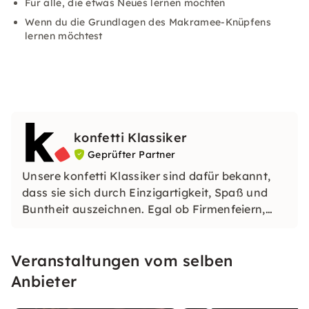
Für alle, die etwas Neues lernen möchten
Wenn du die Grundlagen des Makramee-Knüpfens
lernen möchtest
konfetti Klassiker
Geprüfter Partner
Unsere konfetti Klassiker sind dafür bekannt,
dass sie sich durch Einzigartigkeit, Spaß und
Buntheit auszeichnen. Egal ob Firmenfeiern,
JGAs oder Dein bevorstehender Geburtstag: Mit
unseren konfetti Klassikern wirst Du ein Event
Veranstaltungen vom selben
erleben, welches Du so schnell nicht vergessen
wirst.
Anbieter