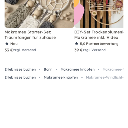
Makramee Starter-Set:
DIY-Set Trockenblumenkra
Traumfänger für zuhause
Makramee inkl. Video
Neu
5,0
Partnerbewertung
33 €
39 €
zzgl. Versand
zzgl. Versand
Erlebnisse buchen
Bonn
Makramee knüpfen
Makramee-Wind
Erlebnisse buchen
Makramee knüpfen
Makramee-Windlicht-Za