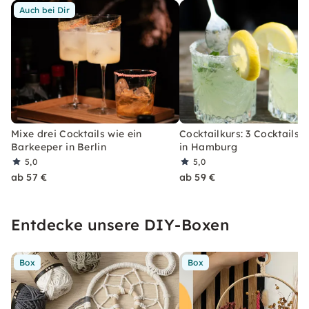
Auch bei Dir
Mixe drei Cocktails wie ein
Cocktailkurs: 3 Cocktails 
Barkeeper in Berlin
in Hamburg
5,0
5,0
ab 57 €
ab 59 €
Entdecke unsere DIY-Boxen
Box
Box