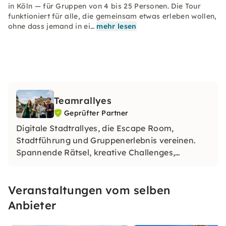
in Köln — für Gruppen von 4 bis 25 Personen. Die Tour
funktioniert für alle, die gemeinsam etwas erleben wollen,
ohne dass jemand in ei…
mehr lesen
Teamrallyes
Geprüfter Partner
Digitale Stadtrallyes, die Escape Room,
Stadtführung und Gruppenerlebnis vereinen.
Spannende Rätsel, kreative Challenges,
unvergessliche Momente — für JGA-Gruppen
und Firmenteams. Über 10.000 zufriedene
Veranstaltungen vom selben
Gruppen. Einfach buchen und loslegen.
Anbieter