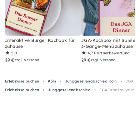
Interaktive Burger Kochbox für
JGA-Kochbox mit Spielen 
zuhause
3-Gänge-Menü zuhause
5,0
4,7
Partnerbewertung
29 €
29 €
zzgl. Versand
zzgl. Versand
Erlebnisse buchen
Köln
Junggesellenabschied Köln
JGA Sta
Erlebnisse buchen
Junggesellenabschied
JGA Stadtrallye in Kö