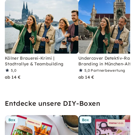
Kölner Brauerei-Krimi |
Undercover Detektiv-Rally
Stadtrallye & Teambuilding
Branding in München-Alts
5,0
5,0
Partnerbewertung
ab 14 €
ab 14 €
Entdecke unsere DIY-Boxen
Box
Box