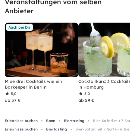
Veranstaltungen vom selben
erleben, welches Du so schnell nicht vergessen
wirst.
Anbieter
Auch bei Dir
Mixe drei Cocktails wie ein
Cocktailkurs: 3 Cocktails 
Barkeeper in Berlin
in Hamburg
5,0
5,0
ab 57 €
ab 59 €
Erlebnisse buchen
Bonn
Biertasting
Bier-Safari mit 7 Sort
Erlebnisse buchen
Biertasting
Bier-Safari mit 7 Sorten & Biers