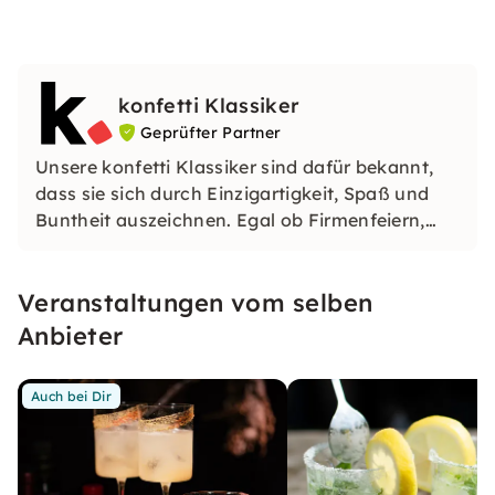
konfetti Klassiker
Geprüfter Partner
Unsere konfetti Klassiker sind dafür bekannt,
dass sie sich durch Einzigartigkeit, Spaß und
Buntheit auszeichnen. Egal ob Firmenfeiern,
JGAs oder Dein bevorstehender Geburtstag: Mit
unseren konfetti Klassikern wirst Du ein Event
Veranstaltungen vom selben
erleben, welches Du so schnell nicht vergessen
wirst.
Anbieter
Auch bei Dir